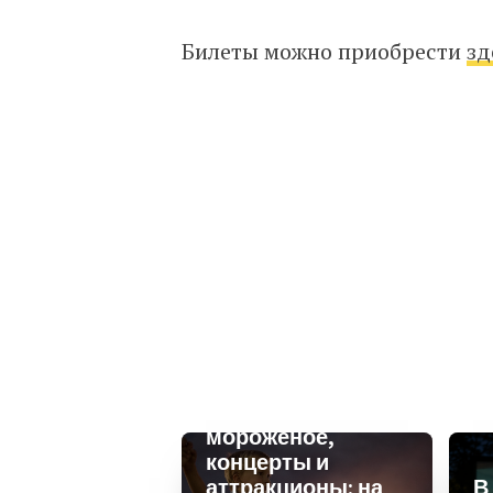
Билеты можно приобрести
зд
Бесплатное
мороженое,
концерты и
аттракционы: на
В