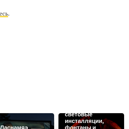
есь
.
В парке Паэ
появятся
масштабные
световые
инсталляции,
 Ласнамяэ
фонтаны и