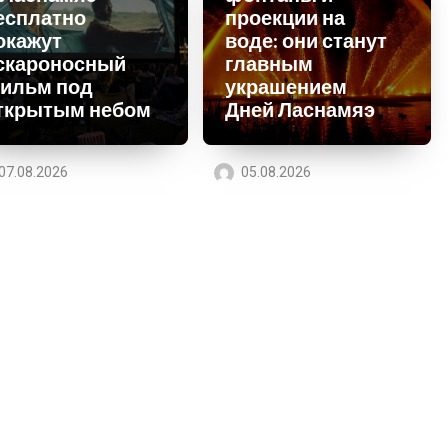
есплатно
проекции на
окажут
воде: они станут
скароносный
главным
ильм под
украшением
ткрытым небом
Дней Ласнамяэ
07.08.2026
05.08.2026