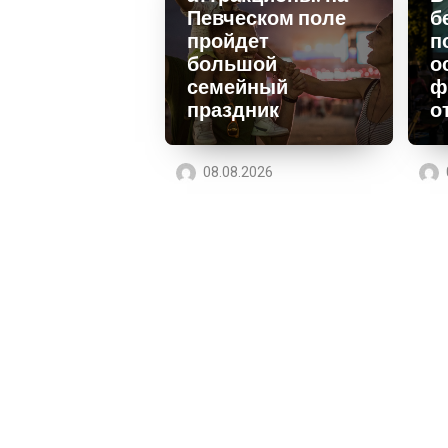
Певческом поле
б
пройдет
п
большой
о
семейный
ф
праздник
о
08.08.2026