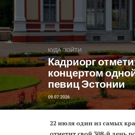
КУДА ПОЙТИ
Кадриорг отмети
концертом одно
певиц Эстонии
09.07.2026
22 июля один из самых кр
Кадриорг отметит свой
отметит свой 308-й день р