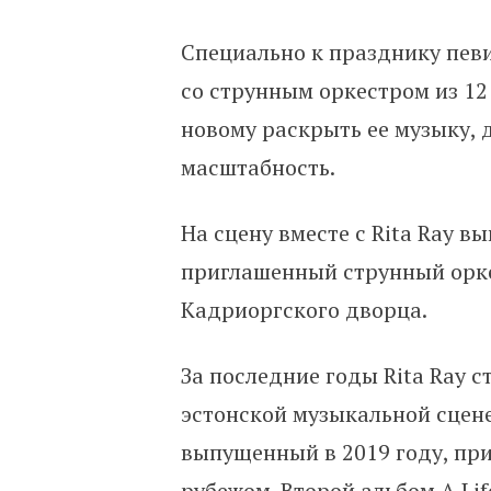
Специально к празднику пев
со струнным оркестром из 12
новому раскрыть ее музыку, 
масштабность.
На сцену вместе с Rita Ray в
приглашенный струнный орке
Кадриоргского дворца.
За последние годы Rita Ray 
эстонской музыкальной сцене.
выпущенный в 2019 году, прив
рубежом. Второй альбом A Li