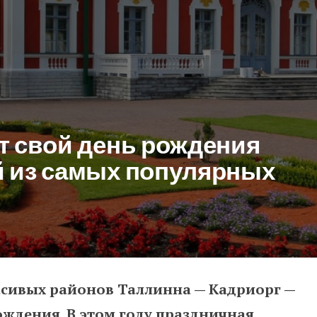
т свой день рождения
й из самых популярных
асивых районов Таллинна — Кадриорг —
 день рождения концертом одн
ождения. В этом году праздничная