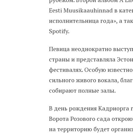
Eesti Muusikaauhinnad в кат
исполнительница года», а та
Spotify.
Певица неоднократно высту
страны и представляла Эст
фестивалях. Особую известно
сильного живого вокала, бла
собирают полные залы.
В день рождения Кадриорга г
Ворота Розового сада открою
на территорию будет организ