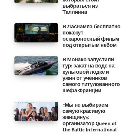
выбраться из
Таллинна
В Ласнамяэ бесплатно
покажут
оскароносный фильм
под открытым небом
В Монако запустили
тур: закат на воде на
культовой лодке и
ужин от учеников
самого титулованного
шефа Франции
«Мы не выбираем
самую красивую
женщину»:
организатор Queen of
the Baltic International