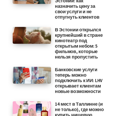
Эстонии: как
назначить цену за
свои услуги и не
отпугнуть клиентов
В Эстонии открылся
крупнейший в стране
кинотеатр под
открытым небом: 5
фильмов, которые
нельзя пропустить
Банковские услуги
теперь можно
подключить к ИИ: LHV
открывает клиентам
новые возможности
14 мест в Таллинне (и
не только), где можно
купить нишевую