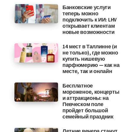
Банковские услуги
теперь можно
подключить к ИИ: LHV
открывает клиентам
новые возможности
14 мест в Таллинне (и
не только), где можно
купить нишевую
парфюмерию — как на
месте, так и онлайн
Бесплатное
мороженое, концерты
и аттракционы: на
Певческом поле
пройдет большой
семейный праздник
Летние вечера станут