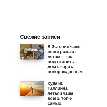
Свежие записи
В Эстонии чаще
всего рожают
летом — как
подготовить
дом к жаре с
новорожденным
Куда из
Таллинна
летали чаще
всего: топ-5
самых