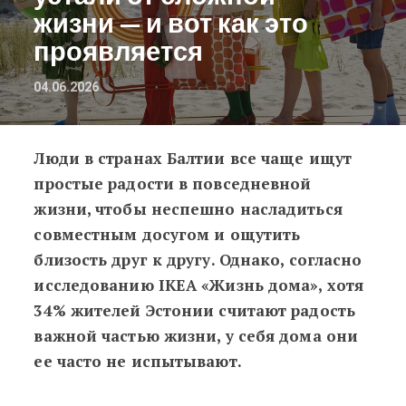
жизни — и вот как это
проявляется
04.06.2026
Люди в странах Балтии все чаще ищут
Кажется, жители Эстонии массово у
простые радости в повседневной
жизни, чтобы неспешно насладиться
совместным досугом и ощутить
близость друг к другу. Однако, согласно
исследованию IKEA «Жизнь дома», хотя
34% жителей Эстонии считают радость
важной частью жизни, у себя дома они
ее часто не испытывают.