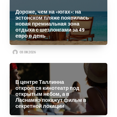
Дороже, чем на «югах»: на
эстонском пляже появилась
новая премиальная зона
отдыха с шезлонгами за 49
евро в день
03.08.2026
В центре Таллинна
откроется кинотеатр под
открытым небом, а в
Ласнамяэ покажут фильм в
секретной локации