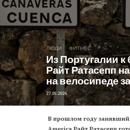
ЛЮДИ
ФИТНЕС
Из Португалии к 
Райт Ратасепп н
на велосипеде за
27.05.2026
В прошлом году занявший ч
Из Португалии к берега
America Райт Ратасепп го