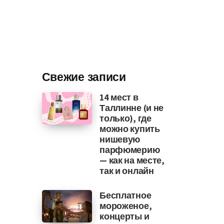
Свежие записи
14 мест в
Таллинне (и не
только), где
можно купить
нишевую
парфюмерию
— как на месте,
так и онлайн
Бесплатное
мороженое,
концерты и