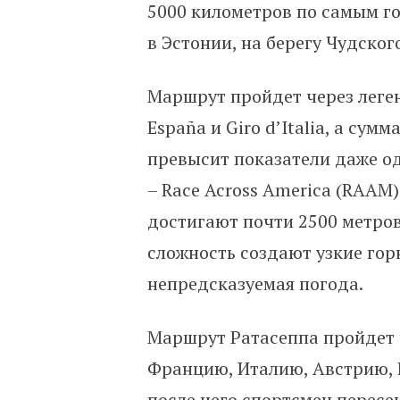
5000 километров по самым г
в Эстонии, на берегу Чудского
Маршрут пройдет через леген
España и Giro d’Italia, а су
превысит показатели даже о
– Race Across America (RAAM
достигают почти 2500 метро
сложность создают узкие го
непредсказуемая погода.
Маршрут Ратасеппа пройдет 
Францию, Италию, Австрию, 
после чего спортсмен пересе