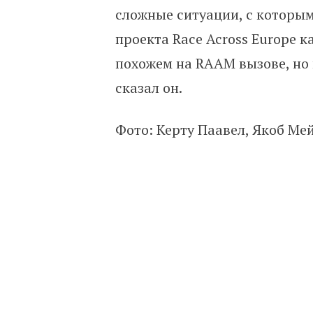
сложные ситуации, с которым
проекта Race Across Europe к
похожем на RAAM вызове, но 
сказал он.
Фото: Керту Паавел, Якоб Ме
«Мы не