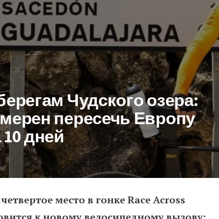
берегам Чудского озера:
амерен пересечь Европу
 10 дней
етвертое место в гонке Race Across
м Чудского озера: Райт Ратасеп
товится к новому велосипедному вызову: