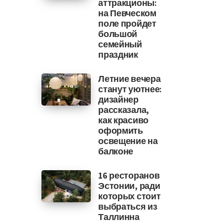
аттракционы:
на Певческом
поле пройдет
большой
семейный
праздник
Летние вечера
станут уютнее:
дизайнер
рассказала,
как красиво
оформить
освещение на
балконе
16 ресторанов
Эстонии, ради
которых стоит
выбраться из
Таллинна