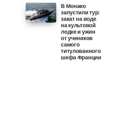
В Монако
запустили тур:
закат на воде
на культовой
лодке и ужин
от учеников
самого
титулованного
шефа Франции