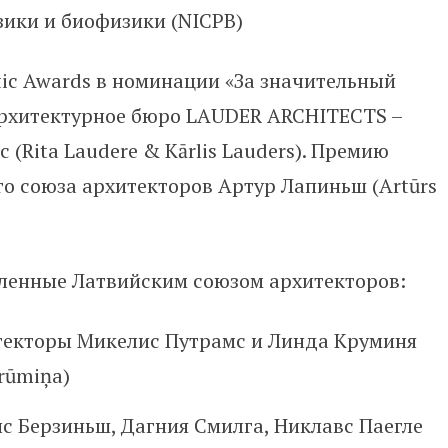
ики и биофизики (NICPB)
altic Awards в номинации «За значительный
 архитектурное бюро LAUDER ARCHITECTS –
 (Rita Laudere & Kārlis Lauders). Премию
о союза архитекторов Артур Лапиньш (Artūrs
ленные Латвийским союзом архитекторов:
екторы Микелис Путрамс и Линда Круминя
Krūmiņa)
с Берзиньш, Дагния Смилга, Никлавс Паегле