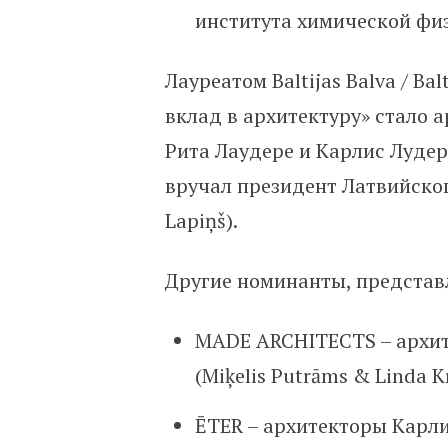
института химической физ
Лауреатом Baltijas Balva / B
вклад в архитектуру» стало
Рита Лаудере и Карлис Лудерс
вручал президент Латвийског
Lapiņš).
Другие номинанты, представ
MADE ARCHITECTS – архит
(Miķelis Putrāms & Linda 
ĒTER – архитекторы Карли