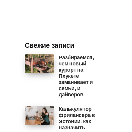
Свежие записи
Разбираемся,
чем новый
курорт на
Пхукете
заманивает и
семьи, и
дайверов
Калькулятор
фрилансера в
Эстонии: как
назначить