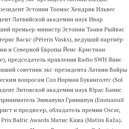
с-президент Эстонии Тоомас Хендрик Ильвес
зидент Латвийской академии наук Ивар
ывший премьер-министр Эстонии Таави Рыйвас
терис Васкс (Pēteris Vasks), ведущий партнёр
лтии и Северной Европы Йенс-Кристиан
ille), председатель правления Radio SWH Янис
 бывший советник экс-президента Латвии Вайры
еским вопросам Сол Норман Букинголтс (Sol
зидент Литовской академии наук Юрас Банис
едприниматель Эммануил Гриншпун (Emmanuil
арист и продюсер, обладатель премии Oscar,
Prix Baltic Awards Матис Кажа (Matīss Kaža).