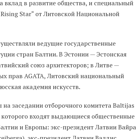
за вклад в развитие общества, и специальный
a Rising Star“ от Литовской Национальной
существляли ведущие государственные
уции стран Балтии. В Эстонии — Эстонская
атвийский союз архитекторов; в Литве —
ых прав AGATA, Литовский национальный
нюсская академия искусств.
на заседании отборочного комитета Baltijas
тав которого входят выдающиеся общественные
Балтии и Европы: экс-президент Латвии Вайра
reiberga), экс-президент Латвии Валдис