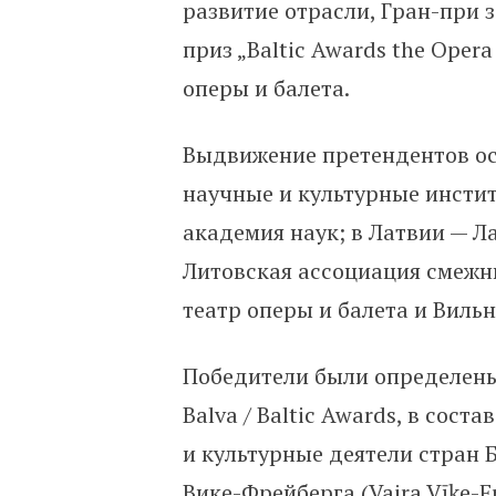
развитие отрасли, Гран-при 
приз „Baltic Awards the Oper
оперы и балета.
Выдвижение претендентов о
научные и культурные инстит
академия наук; в Латвии — Л
Литовская ассоциация смежн
театр оперы и балета и Виль
Победители были определены 
Balva / Baltic Awards, в сос
и культурные деятели стран 
Вике-Фрейберга (Vaira Vīķe-F