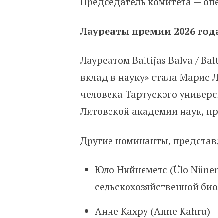
Председатель комитета — опер
Лауреаты премии 2026 год
Лауреатом Baltijas Balva / B
вклад в науку» стала Марис Л
человека Тартуского универ
Литовской академии наук, пр
Другие номинанты, представ
Юло Нийнеметс (Ülo Niine
сельскохозяйственной био
Анне Кахру (Anne Kahru) 