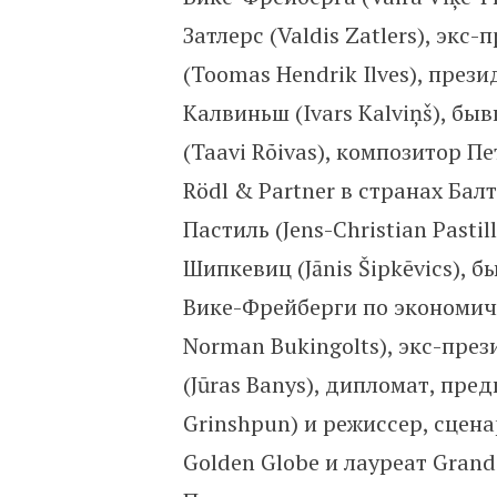
Затлерс (Valdis Zatlers), эк
(Toomas Hendrik Ilves), пре
Калвиньш (Ivars Kalviņš), б
(Taavi Rõivas), композитор Пе
Rödl & Partner в странах Ба
Пастиль (Jens-Christian Past
Шипкевиц (Jānis Šipkēvics),
Вике-Фрейберги по экономич
Norman Bukingolts), экс-пре
(Jūras Banys), дипломат, пр
Grinshpun) и режиссер, сцен
Golden Globe и лауреат Grand 