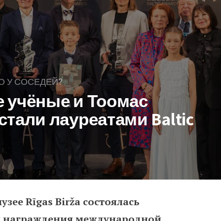
О У СОСЕДЕЙ?
 учёные и Тоомас
тали лауреатами Baltic
зее Rīgas Birža состоялась
 и Тоомас Хендрик Ильвес стали
я награждения международной