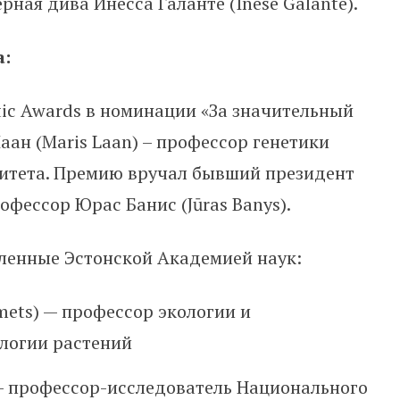
ная дива Инесса Галанте (Inese Galante).
а:
altic Awards в номинации «За значительный
аан (Maris Laan) – профессор генетики
ситета. Премию вручал бывший президент
офессор Юрас Банис (Jūras Banys).
ленные Эстонской Академией наук:
mets) — профессор экологии и
логии растений
— профессор-исследователь Национального