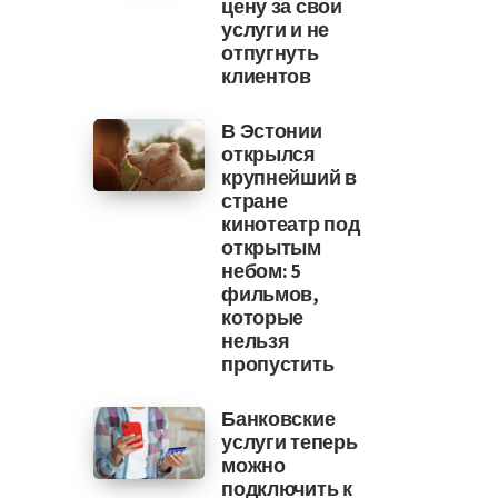
цену за свои
услуги и не
отпугнуть
клиентов
В Эстонии
открылся
крупнейший в
стране
кинотеатр под
открытым
небом: 5
фильмов,
которые
нельзя
пропустить
Банковские
услуги теперь
можно
подключить к