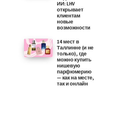
ИИ: LHV
открывает
клиентам
новые
возможности
14 мест в
Таллинне (и не
только), где
можно купить
нишевую
парфюмерию
— как на месте,
так и онлайн