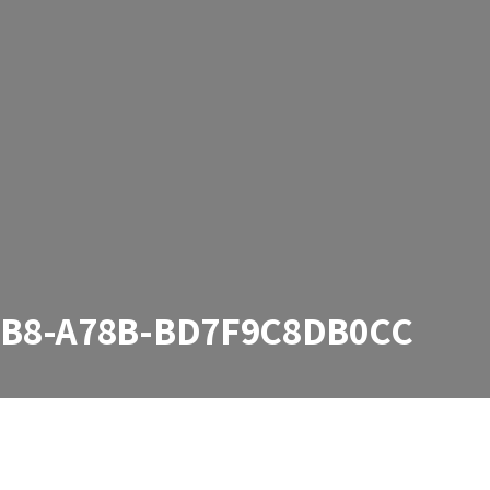
8B8-A78B-BD7F9C8DB0CC
B-BD7F9C8DB0CC