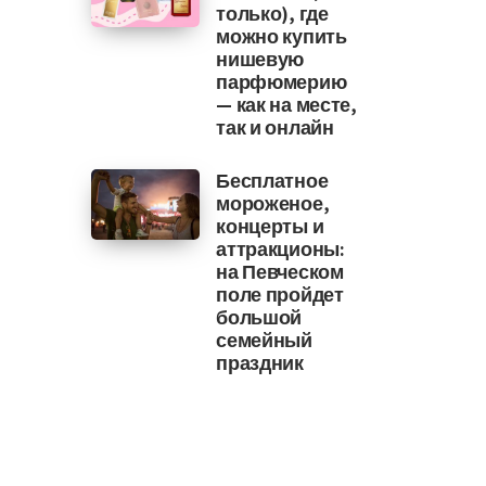
только), где
можно купить
нишевую
парфюмерию
— как на месте,
так и онлайн
Бесплатное
мороженое,
концерты и
аттракционы:
на Певческом
поле пройдет
большой
семейный
праздник