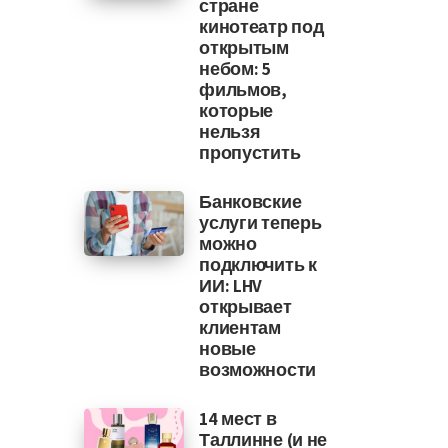
стране
кинотеатр под
открытым
небом: 5
фильмов,
которые
нельзя
пропустить
Банковские
услуги теперь
можно
подключить к
ИИ: LHV
открывает
клиентам
новые
возможности
14 мест в
Таллинне (и не