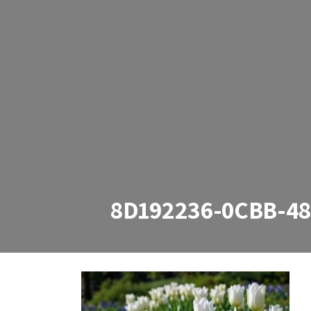
8D192236-0CBB-4
8D192236-0CBB-48B8-A78