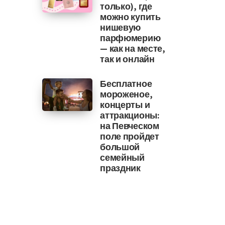
только), где
можно купить
нишевую
парфюмерию
— как на месте,
так и онлайн
Бесплатное
мороженое,
концерты и
аттракционы:
на Певческом
поле пройдет
большой
семейный
праздник