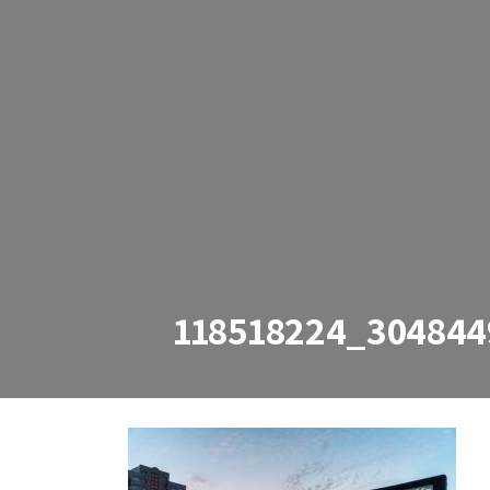
118518224_30484
118518224_304844943528