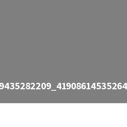
49435282209_4190861453526
2209_4190861453526453374_n