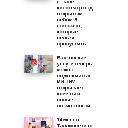
стране
кинотеатр под
открытым
небом: 5
фильмов,
которые
нельзя
пропустить
Банковские
услуги теперь
можно
подключить к
ИИ: LHV
открывает
клиентам
новые
возможности
14 мест в
Таллинне (и не