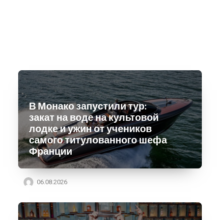
В Монако запустили тур:
закат на воде на культовой
лодке и ужин от учеников
самого титулованного шефа
Франции
06.08.2026