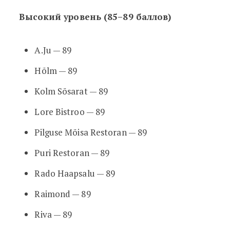
Высокий уровень (85–89 баллов)
A.Ju — 89
Hõlm — 89
Kolm Sõsarat — 89
Lore Bistroo — 89
Pilguse Mõisa Restoran — 89
Puri Restoran — 89
Rado Haapsalu — 89
Raimond — 89
Riva — 89