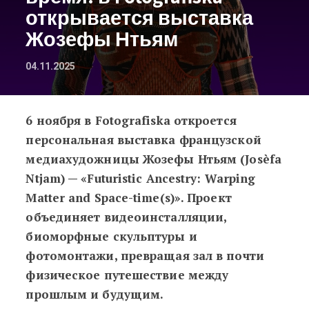
открывается выставка
Жозефы Нтьям
04.11.2025
6 ноября в Fotografiska откроется
Художница, которая умеет искривл
персональная выставка французской
медиахудожницы Жозефы Нтьям (Josèfa
Ntjam) — «Futuristic Ancestry: Warping
Matter and Space-time(s)». Проект
объединяет видеоинсталляции,
биоморфные скульптуры и
фотомонтажи, превращая зал в почти
физическое путешествие между
прошлым и будущим.