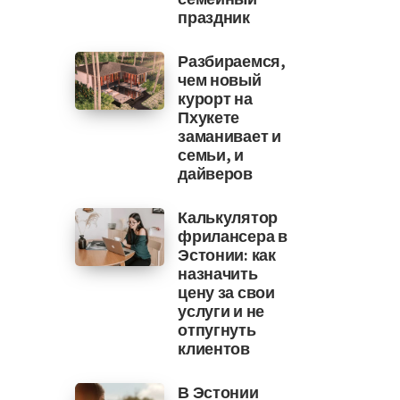
праздник
Разбираемся,
чем новый
курорт на
Пхукете
заманивает и
семьи, и
дайверов
Калькулятор
фрилансера в
Эстонии: как
назначить
цену за свои
услуги и не
отпугнуть
клиентов
В Эстонии