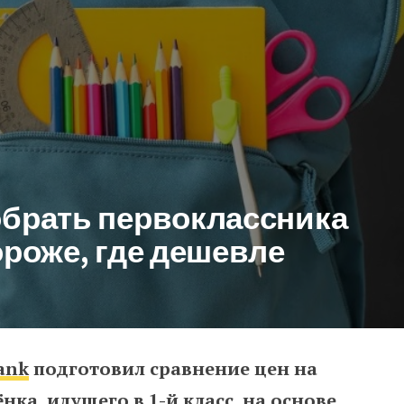
обрать первоклассника
ороже, где дешевле
ank
подготовил сравнение цен на
 первоклассника в Эстонии: где
ка, идущего в 1-й класс, на основе