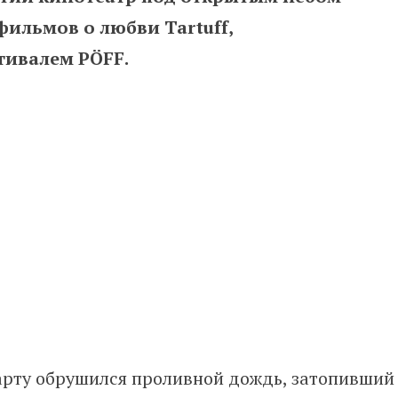
фильмов о любви Tartuff,
ивалем PÖFF.
Тарту обрушился проливной дождь, затопивший