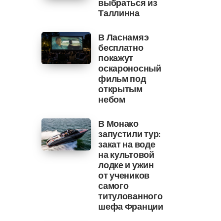
выбраться из
Таллинна
В Ласнамяэ
бесплатно
покажут
оскароносный
фильм под
открытым
небом
В Монако
запустили тур:
закат на воде
на культовой
лодке и ужин
от учеников
самого
титулованного
шефа Франции