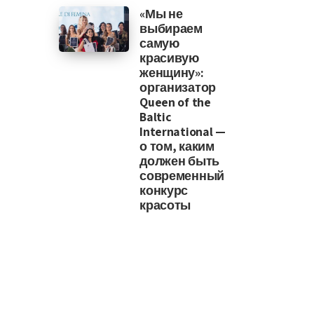
«Мы не
выбираем
самую
красивую
женщину»:
организатор
Queen of the
Baltic
International —
о том, каким
должен быть
современный
конкурс
красоты