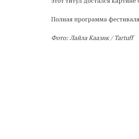
этот титул достался картине
Полная программа фестивал
Фото: Лайла Каазик / Tartuff