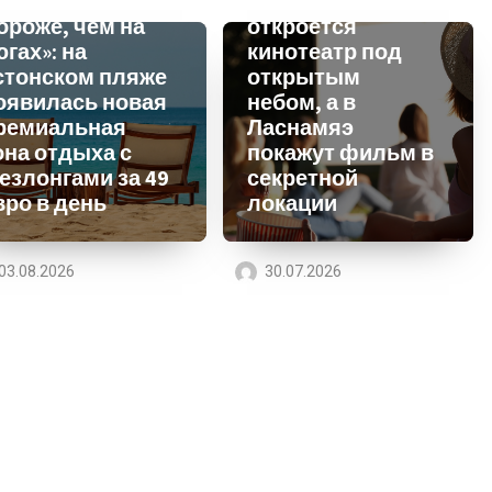
Таллинна
ороже, чем на
откроется
югах»: на
кинотеатр под
стонском пляже
открытым
оявилась новая
небом, а в
ремиальная
Ласнамяэ
она отдыха с
покажут фильм в
езлонгами за 49
секретной
вро в день
локации
03.08.2026
30.07.2026