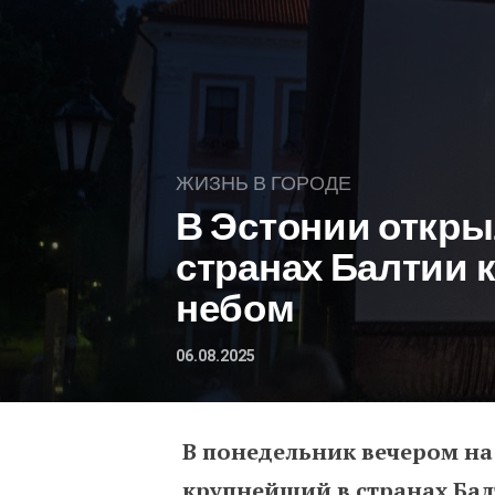
ЖИЗНЬ В ГОРОДЕ
В Эстонии откры
странах Балтии 
небом
06.08.2025
В понедельник вечером н
В Эстонии открылся кр
крупнейший в странах Ба