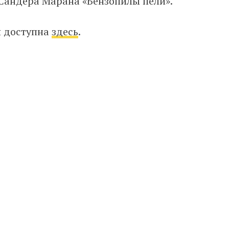
 Сандера Марана «Бензопилы пели».
я доступна
здесь
.
В центре