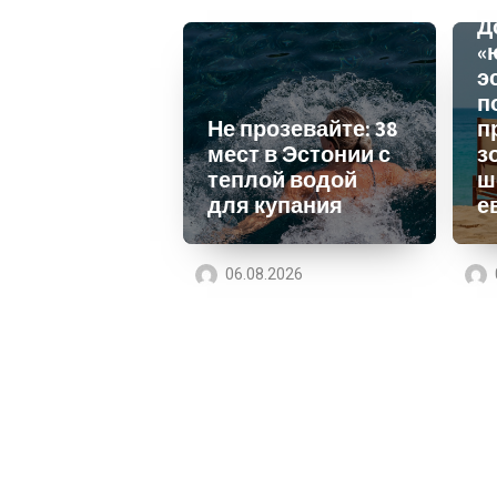
Д
«
э
п
Не прозевайте: 38
п
мест в Эстонии с
з
теплой водой
ш
для купания
е
06.08.2026