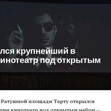
лся крупнейший в
кинотеатр под открытым
а Ратушной площади Тарту открылся
упнейший в странах Балтии ки
лтии кинотеатр под открытым небом —