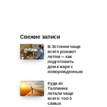
Свежие записи
В Эстонии чаще
всего рожают
летом — как
подготовить
дом к жаре с
новорожденным
Куда из
Таллинна
летали чаще
всего: топ-5
самых