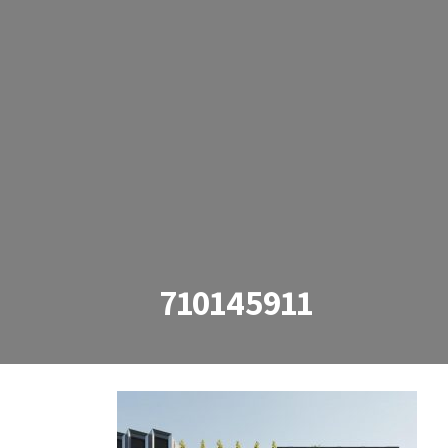
710145911
710145911