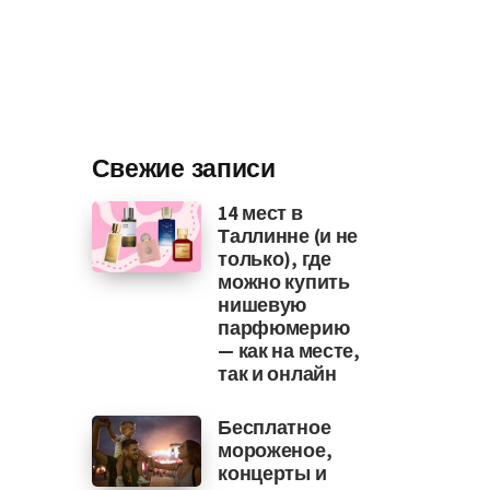
Свежие записи
14 мест в
Таллинне (и не
только), где
можно купить
нишевую
парфюмерию
— как на месте,
так и онлайн
Бесплатное
мороженое,
концерты и