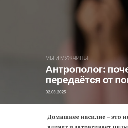
МЫ И МУЖЧИНЫ
Антрополог: поч
передаётся от п
02.03.2025
Домашнее насилие – это не
Антрополог: почему до
влияет и затрагивает целы