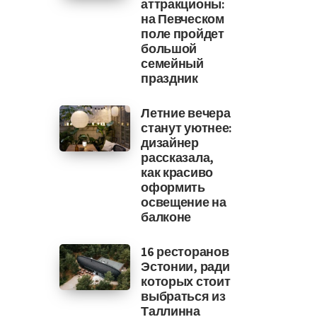
аттракционы:
на Певческом
поле пройдет
большой
семейный
праздник
Летние вечера
станут уютнее:
дизайнер
рассказала,
как красиво
оформить
освещение на
балконе
16 ресторанов
Эстонии, ради
которых стоит
выбраться из
Таллинна