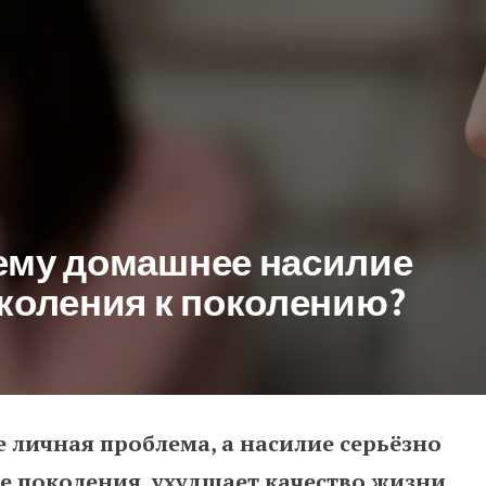
ему домашнее насилие
околения к поколению?
 личная проблема, а насилие серьёзно
машнее насилие передаётся от 
е поколения, ухудшает качество жизни,