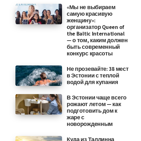
«Мы не выбираем
самую красивую
женщину»:
организатор Queen of
the Baltic International
— о том, каким должен
быть современный
конкурс красоты
Не прозевайте: 38 мест
в Эстонии с теплой
водой для купания
В Эстонии чаще всего
рожают летом — как
подготовить дом к
жаре с
новорожденным
Куда из Таллинна