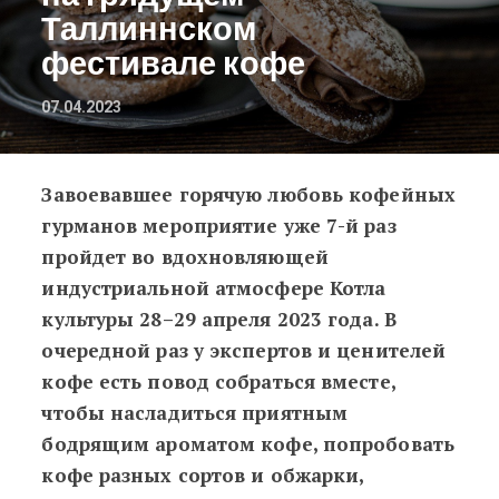
Таллиннском
фестивале кофе
07.04.2023
Завоевавшее горячую любовь кофейных
Есть и пить: топ-8 интересных но
гурманов мероприятие уже 7-й раз
пройдет во вдохновляющей
индустриальной атмосфере Котла
культуры 28–29 апреля 2023 года. В
очередной раз у экспертов и ценителей
кофе есть повод собраться вместе,
чтобы насладиться приятным
бодрящим ароматом кофе, попробовать
кофе разных сортов и обжарки,