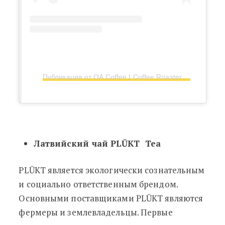
Публикация от OA Coffee | Coffee Roastery
(@oacof
Латвийский чай PLŪKT Tea
PLŪKT является экологически сознательным
и социально ответственным брендом.
Основными поставщиками PLŪKT являются
фермеры и землевладельцы. Первые