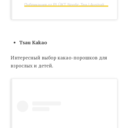
Публикация от PLŪKT Nordic Tea | Australia (@plukttea_australia)
Tsau Kakao
Интересный выбор какао-порошков для
взрослых и детей.