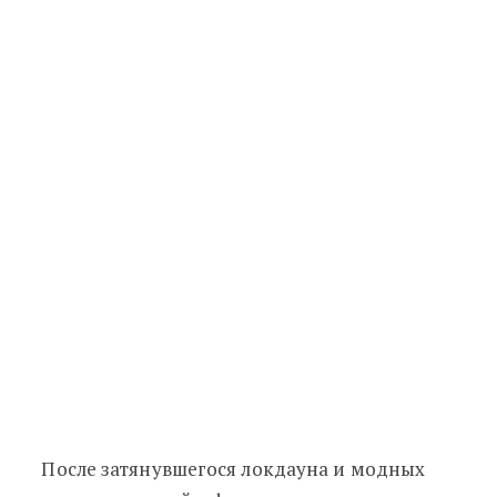
После затянувшегося локдауна и модных