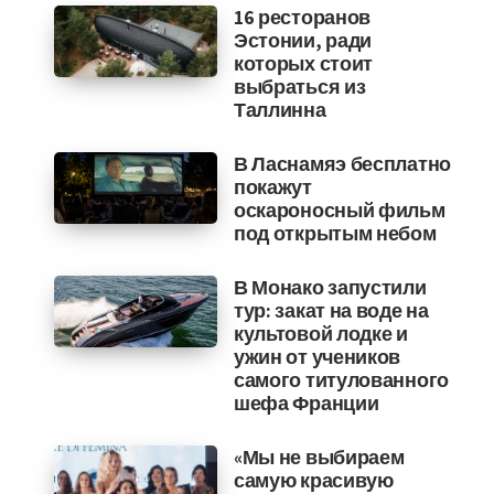
16 ресторанов
Эстонии, ради
которых стоит
выбраться из
Таллинна
В Ласнамяэ бесплатно
покажут
оскароносный фильм
под открытым небом
В Монако запустили
тур: закат на воде на
культовой лодке и
ужин от учеников
самого титулованного
шефа Франции
«Мы не выбираем
самую красивую