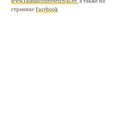
www.tallinncoffeefestival.ee
, а также на
странице
Facebook