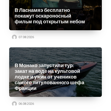
В Ласнамяэ бесплатно
покажут оскароносный
фильм под открытым небом
07.08.2026
В Монако запустили тур:
закат на воде на культовой
лодке и ужин от учеников
самого титулованного шефа
Франции
06.08.2026