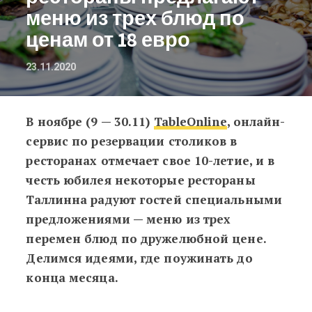
меню из трех блюд по
ценам от 18 евро
23.11.2020
В ноябре (9 — 30.11)
TableOnline
, онлайн-
Где поесть до конца ноября: талл
сервис по резервации столиков в
ресторанах отмечает свое 10-летие, и в
честь юбилея некоторые рестораны
Таллинна радуют гостей специальными
предложениями
—
меню из трех
перемен блюд по дружелюбной цене.
Делимся идеями, где поужинать до
конца месяца.