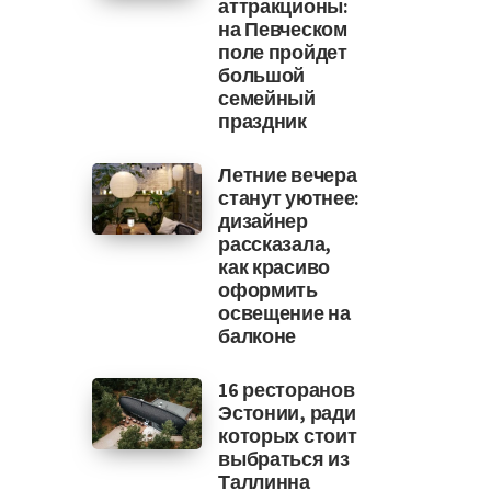
аттракционы:
на Певческом
поле пройдет
большой
семейный
праздник
Летние вечера
станут уютнее:
дизайнер
рассказала,
как красиво
оформить
освещение на
балконе
16 ресторанов
Эстонии, ради
которых стоит
выбраться из
Таллинна