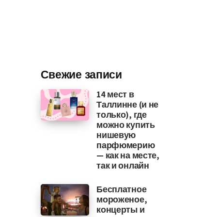
Свежие записи
14 мест в
Таллинне (и не
только), где
можно купить
нишевую
парфюмерию
— как на месте,
так и онлайн
Бесплатное
мороженое,
концерты и