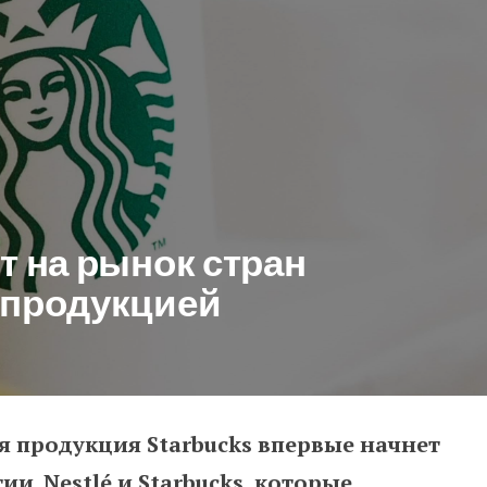
т на рынок стран
 продукцией
я продукция Starbucks впервые начнет
рынок стран Балтии с первой пр
и. Nestlé и Starbucks, которые