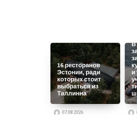
В
з
з
16 ресторанов
к
Эстонии, ради
и
которых стоит
у
выбраться из
т
Таллинна
ш
07.08.2026