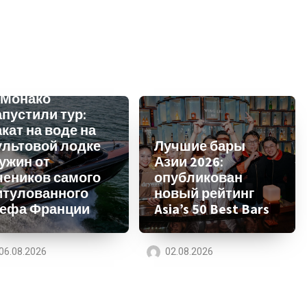
 Монако
апустили тур:
акат на воде на
ультовой лодке
Лучшие бары
 ужин от
Азии 2026:
чеников самого
опубликован
итулованного
новый рейтинг
ефа Франции
Asia’s 50 Best Bars
06.08.2026
02.08.2026