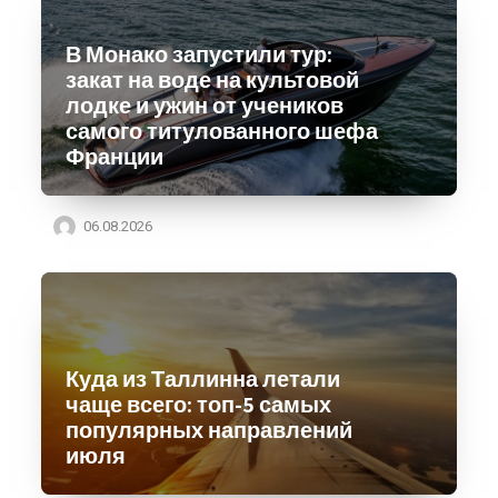
В Монако запустили тур:
закат на воде на культовой
лодке и ужин от учеников
самого титулованного шефа
Франции
06.08.2026
Куда из Таллинна летали
чаще всего: топ-5 самых
популярных направлений
июля