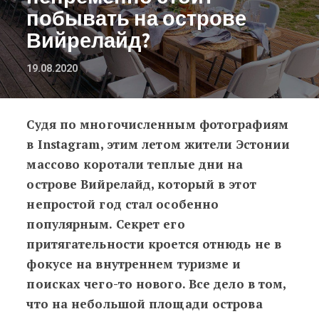
побывать на острове
Вийрелайд?
19.08.2020
Судя по многочисленным фотографиям
Отдых в Эстонии: почему вам неп
в Instagram, этим летом жители Эстонии
массово коротали теплые дни на
острове Вийрелайд, который в этот
непростой год стал особенно
популярным. Секрет его
притягательности кроется отнюдь не в
фокусе на внутреннем туризме и
поисках чего-то нового. Все дело в том,
что на небольшой площади острова