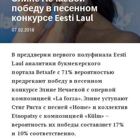
победу в песенном
конкурсе Eesti Laul
07.02.2018
В преддверии первого полуфинала Eesti
Букмекеры прочат Элине Нечаевой п
Laul аналитики букмекерского
портала Betsafe с 71% вероятностью
предрекают победу в песенном
конкурсе Элине Нечаевой с оперной
композицией «La forza». Элине уступают
Стиг Ряста с песней «Home» и коллектив
Etnopatsy с композицией «Külm» –
вероятность их победы составляет 17%
и 10% соответственно.