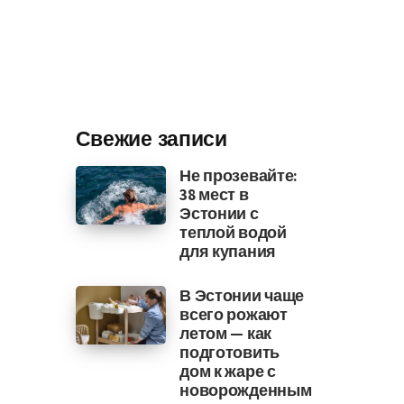
Свежие записи
Не прозевайте:
38 мест в
Эстонии с
теплой водой
для купания
В Эстонии чаще
всего рожают
летом — как
подготовить
дом к жаре с
новорожденным