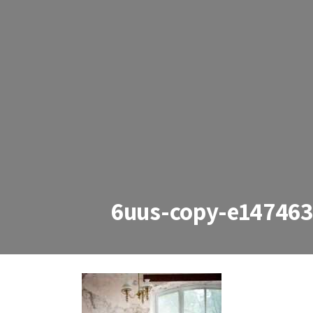
6uus-copy-e14746
6uus-copy-e147463299333